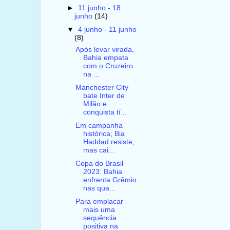
►
11 junho - 18
junho
(14)
▼
4 junho - 11 junho
(8)
Após levar virada,
Bahia empata
com o Cruzeiro
na ...
Manchester City
bate Inter de
Milão e
conquista tí...
Em campanha
histórica, Bia
Haddad resiste,
mas cai...
Copa do Brasil
2023: Bahia
enfrenta Grêmio
nas qua...
Para emplacar
mais uma
sequência
positiva na