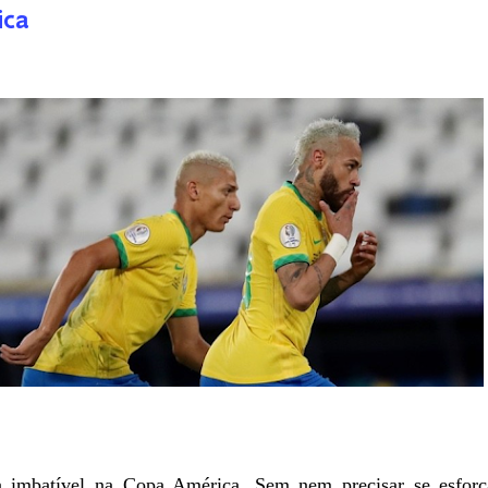
ca
a imbatível na Copa América. Sem nem precisar se esforç