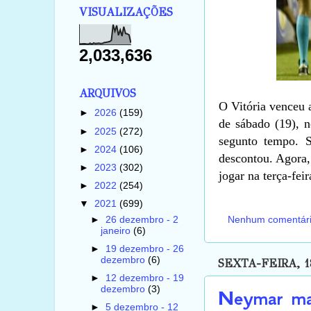
VISUALIZAÇÕES
2,033,636
ARQUIVOS
O Vitória venceu a
►
2026
(159)
de sábado (19), 
►
2025
(272)
segunto tempo. S
►
2024
(106)
descontou. Agora,
►
2023
(302)
jogar na terça-fei
►
2022
(254)
▼
2021
(699)
►
26 dezembro - 2
Nenhum comentár
janeiro
(6)
►
19 dezembro - 26
dezembro
(6)
SEXTA-FEIRA, 1
►
12 dezembro - 19
dezembro
(3)
Neymar mar
►
5 dezembro - 12