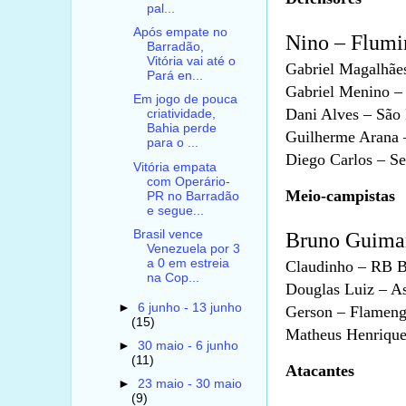
pal...
Após empate no
Nino – Flumin
Barradão,
Vitória vai até o
Gabriel Magalhães
Pará en...
Gabriel Menino – 
Em jogo de pouca
Dani Alves – São 
criatividade,
Bahia perde
Guilherme Arana 
para o ...
Diego Carlos – Se
Vitória empata
com Operário-
Meio-campistas
PR no Barradão
e segue...
Brasil vence
Bruno Guimar
Venezuela por 3
a 0 em estreia
Claudinho – RB Br
na Cop...
Douglas Luiz – Ast
►
6 junho - 13 junho
Gerson – Flamengo
(15)
Matheus Henrique
►
30 maio - 6 junho
(11)
Atacantes
►
23 maio - 30 maio
(9)