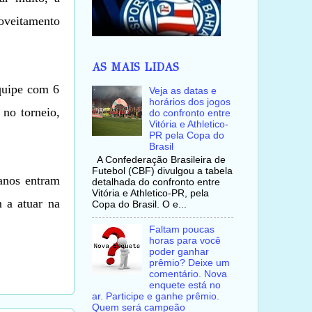
roveitamento
AS MAIS LIDAS
quipe com 6
Veja as datas e
horários dos jogos
 no torneio,
do confronto entre
Vitória e Athletico-
PR pela Copa do
Brasil
A Confederação Brasileira de
Futebol (CBF) divulgou a tabela
anos entram
detalhada do confronto entre
Vitória e Athletico-PR, pela
 a atuar na
Copa do Brasil. O e...
Faltam poucas
horas para você
poder ganhar
prêmio? Deixe um
comentário. Nova
enquete está no
ar. Participe e ganhe prêmio.
Quem será campeão