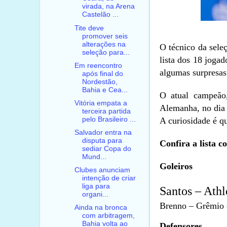
virada, na Arena
Castelão ...
Tite deve
promover seis
alterações na
O técnico da seleç
seleção para...
lista dos 18 joga
Em reencontro
algumas surpresas
após final do
Nordestão,
Bahia e Cea...
O atual campeão
Vitória empata a
Alemanha, no dia 2
terceira partida
pelo Brasileiro ...
A curiosidade é qu
Salvador entra na
disputa para
Confira a lista 
sediar Copa do
Mund...
Goleiros
Clubes anunciam
intenção de criar
liga para
Santos – Athl
organi...
Brenno – Grêmio (
Ainda na bronca
com arbitragem,
Bahia volta ao
Defensores