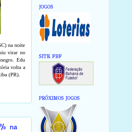
JOGOS
SC) na noite
iu virar no
SITE FBF
-negro. Edu
ória volta a
tiba (PR).
PRÓXIMOS JOGOS
0% na