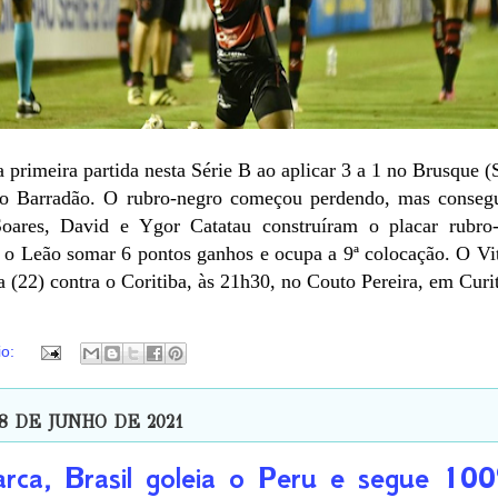
 primeira partida nesta Série B ao aplicar 3 a 1 no Brusque (
no Barradão. O rubro-negro começou perdendo, mas consegu
oares, David e Ygor Catatau construíram o placar rubro
 o Leão somar 6 pontos ganhos e ocupa a 9ª colocação. O Vit
ra (22) contra o Coritiba, às 21h30, no Couto Pereira, em Curi
io:
8 DE JUNHO DE 2021
ca, Brasil goleia o Peru e segue 10