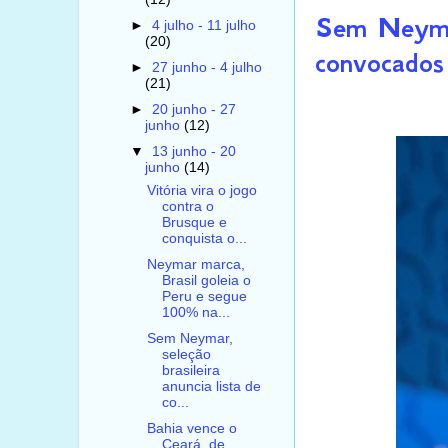
Sem Neymar,
►
4 julho - 11 julho
(20)
convocados
►
27 junho - 4 julho
(21)
►
20 junho - 27
junho
(12)
▼
13 junho - 20
junho
(14)
Vitória vira o jogo
contra o
Brusque e
conquista o...
Neymar marca,
Brasil goleia o
Peru e segue
100% na...
Sem Neymar,
seleção
brasileira
anuncia lista de
co...
Bahia vence o
Ceará, de