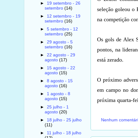
►
19 setembro - 26
setembro
(14)
seleção goleou o 
►
12 setembro - 19
na competição con
setembro
(16)
►
5 setembro - 12
setembro
(25)
Os gols de Alex 
►
29 agosto - 5
setembro
(16)
pontos, na lidera
►
22 agosto - 29
está zerado.
agosto
(17)
►
15 agosto - 22
agosto
(15)
O próximo advers
►
8 agosto - 15
agosto
(16)
em campo no domi
►
1 agosto - 8
agosto
(15)
próxima quarta-fei
►
25 julho - 1
agosto
(20)
►
18 julho - 25 julho
Nenhum comentár
(11)
►
11 julho - 18 julho
(12)