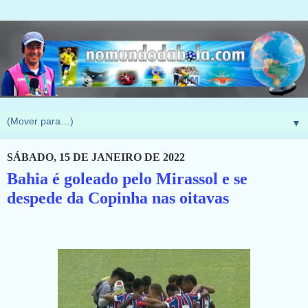
▼
SÁBADO, 15 DE JANEIRO DE 2022
Bahia é goleado pelo Mirassol e se
despede da Copinha nas oitavas