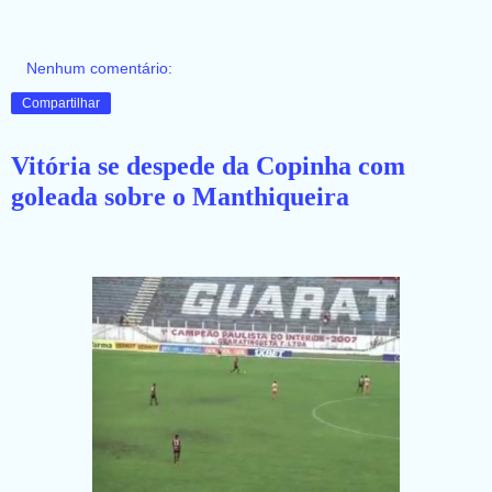
Nenhum comentário:
Compartilhar
Vitória se despede da Copinha com
goleada sobre o Manthiqueira