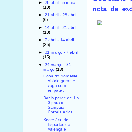
►
28 abril - 5 maio
nota de esc
(10)
►
21 abril - 28 abril
(6)
►
14 abril - 21 abril
(18)
►
7 abril - 14 abril
(25)
►
31 março - 7 abril
(15)
▼
24 março - 31
março
(13)
Copa do Nordeste:
Vitória garante
vaga com
empate ...
Bahia perde de 1 a
0 para o
Sampaio
Correia e fica...
Secretário de
Esportes de
Valença é