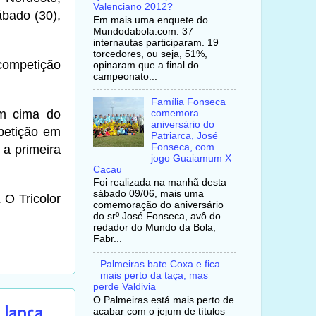
Valenciano 2012?
ábado (30),
Em mais uma enquete do
Mundodabola.com. 37
internautas participaram. 19
torcedores, ou seja, 51%,
 competição
opinaram que a final do
campeonato...
Família Fonseca
m cima do
comemora
aniversário do
petição em
Patriarca, José
Fonseca, com
 a primeira
jogo Guaiamum X
Cacau
Foi realizada na manhã desta
sábado 09/06, mais uma
 O Tricolor
comemoração do aniversário
do srº José Fonseca, avô do
redador do Mundo da Bola,
Fabr...
Palmeiras bate Coxa e fica
mais perto da taça, mas
perde Valdivia
O Palmeiras está mais perto de
 lança
acabar com o jejum de títulos