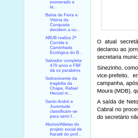
exonerado e
la...
Bahia de Feira e
Vitória da
Conquista
decidem a ou...
ABUB realiza 2ª
O atual secretá
Corrida e
Caminhada
declarou ao jor
Ecológica do B...
secretaria munic
Salvador completa
470 anos e FBF
Sinezinho, como
dá os parabéns
vice-prefeito, 
Sobrevivente da
campanha, após 
tragédia da
Chape, Rafael
Moura (MDB), qu
Henzel m...
A saída de Neto 
Santo André e
Juventude
Cabral no proces
classificam-se
para semi f...
do secretário nã
Alunos/Atletas do
projeto social de
Karatê do prof...