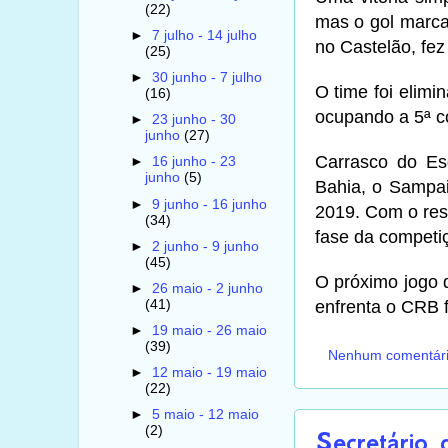
(22)
mas o gol marca
►
7 julho - 14 julho
no Castelão, fez
(25)
►
30 junho - 7 julho
O time foi elim
(16)
ocupando a 5ª c
►
23 junho - 30
junho
(27)
Carrasco do E
►
16 junho - 23
junho
(5)
Bahia, o Sampai
►
9 junho - 16 junho
2019. Com o resu
(34)
fase da competi
►
2 junho - 9 junho
(45)
O próximo jogo d
►
26 maio - 2 junho
(41)
enfrenta o CRB 
►
19 maio - 26 maio
(39)
Nenhum comentár
►
12 maio - 19 maio
(22)
►
5 maio - 12 maio
(2)
Secretário 