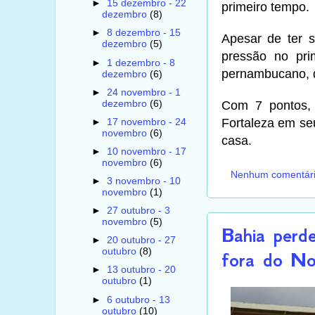
►
15 dezembro - 22
primeiro tempo.
dezembro
(8)
►
8 dezembro - 15
Apesar de ter 
dezembro
(5)
pressão no pri
►
1 dezembro - 8
pernambucano, q
dezembro
(6)
►
24 novembro - 1
dezembro
(6)
Com 7 pontos, 
Fortaleza em se
►
17 novembro - 24
novembro
(6)
casa.
►
10 novembro - 17
novembro
(6)
Nenhum comentár
►
3 novembro - 10
novembro
(1)
►
27 outubro - 3
novembro
(5)
Bahia perd
►
20 outubro - 27
outubro
(8)
fora do No
►
13 outubro - 20
outubro
(1)
►
6 outubro - 13
outubro
(10)