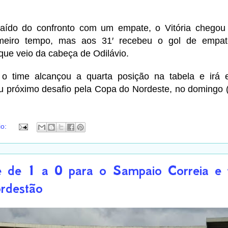
saído do confronto com um empate, o Vitória chegou
meiro tempo, mas aos 31′ recebeu o gol de empat
ue veio da cabeça de Odilávio.
o time alcançou a quarta posição na tabela e irá e
u próximo desafio pela Copa do Nordeste, no domingo (
io:
e de 1 a 0 para o Sampaio Correia e f
rdestão