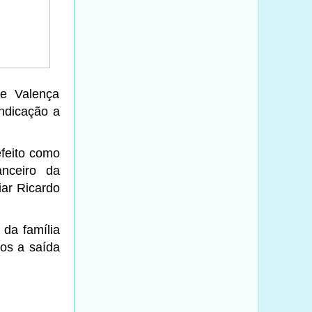
de Valença
indicação a
efeito como
anceiro da
ar Ricardo
 da família
ros a saída