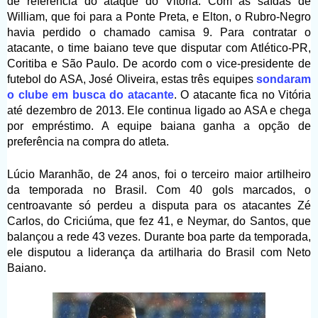
de referência do ataque do Vitória. Com as saídas de
William, que foi para a Ponte Preta, e Elton, o Rubro-Negro
havia perdido o chamado camisa 9. Para contratar o
atacante, o time baiano teve que disputar com Atlético-PR,
Coritiba e São Paulo. De acordo com o vice-presidente de
futebol do ASA, José Oliveira, estas três equipes
sondaram
o clube em busca do atacante
. O atacante fica no Vitória
até dezembro de 2013. Ele continua ligado ao ASA e chega
por empréstimo. A equipe baiana ganha a opção de
preferência na compra do atleta.
Lúcio Maranhão, de 24 anos, foi o terceiro maior artilheiro
da temporada no Brasil. Com 40 gols marcados, o
centroavante só perdeu a disputa para os atacantes Zé
Carlos, do Criciúma, que fez 41, e Neymar, do Santos, que
balançou a rede 43 vezes. Durante boa parte da temporada,
ele disputou a liderança da artilharia do Brasil com Neto
Baiano.