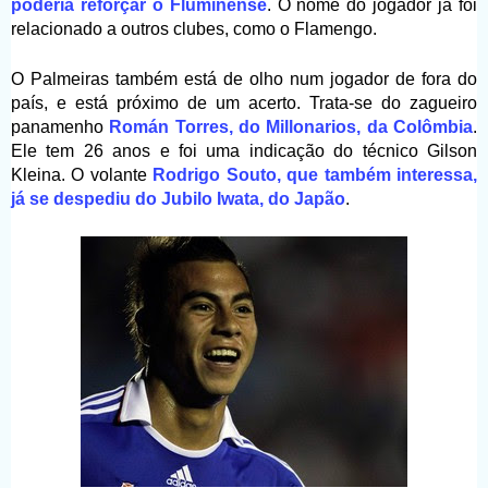
poderia reforçar o Fluminense
. O nome do jogador já foi
relacionado a outros clubes, como o Flamengo.
O Palmeiras também está de olho num jogador de fora do
país, e está próximo de um acerto. Trata-se do zagueiro
panamenho
Román Torres, do Millonarios, da Colômbia
.
Ele tem 26 anos e foi uma indicação do técnico Gilson
Kleina. O volante
Rodrigo Souto, que também interessa,
já se despediu do Jubilo Iwata, do Japão
.