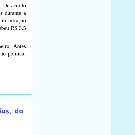
a. De acordo
s durante a
ra infração
cebeu R$ 3,5
neiro. Antes
ão política.
ius, do