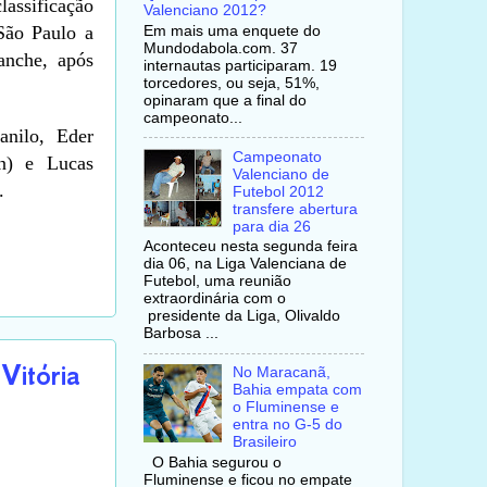
assificação
Valenciano 2012?
São Paulo a
Em mais uma enquete do
Mundodabola.com. 37
vanche, após
internautas participaram. 19
torcedores, ou seja, 51%,
opinaram que a final do
campeonato...
nilo, Eder
Campeonato
n) e Lucas
Valenciano de
.
Futebol 2012
transfere abertura
para dia 26
Aconteceu nesta segunda feira
dia 06, na Liga Valenciana de
Futebol, uma reunião
extraordinária com o
presidente da Liga, Olivaldo
Barbosa ...
Vitória
No Maracanã,
Bahia empata com
o Fluminense e
entra no G-5 do
Brasileiro
O Bahia segurou o
Fluminense e ficou no empate