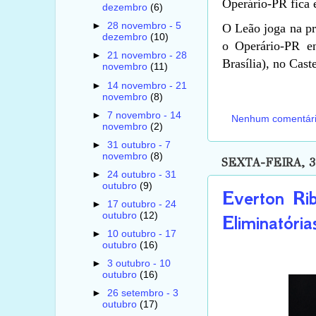
Operário-PR fica 
dezembro
(6)
►
28 novembro - 5
O Leão joga na pr
dezembro
(10)
o Operário-PR e
►
21 novembro - 28
Brasília), no Cast
novembro
(11)
►
14 novembro - 21
novembro
(8)
►
7 novembro - 14
Nenhum comentár
novembro
(2)
►
31 outubro - 7
novembro
(8)
SEXTA-FEIRA, 
►
24 outubro - 31
outubro
(9)
Everton Rib
►
17 outubro - 24
outubro
(12)
Eliminatória
►
10 outubro - 17
outubro
(16)
►
3 outubro - 10
outubro
(16)
►
26 setembro - 3
outubro
(17)