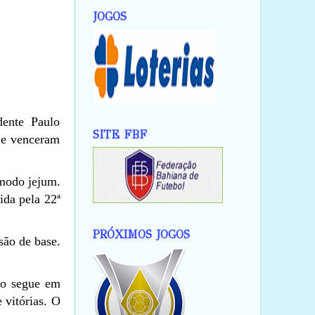
JOGOS
ente Paulo
SITE FBF
 e venceram
ômodo jejum.
ida pela 22ª
PRÓXIMOS JOGOS
são de base.
ro segue em
 vitórias. O