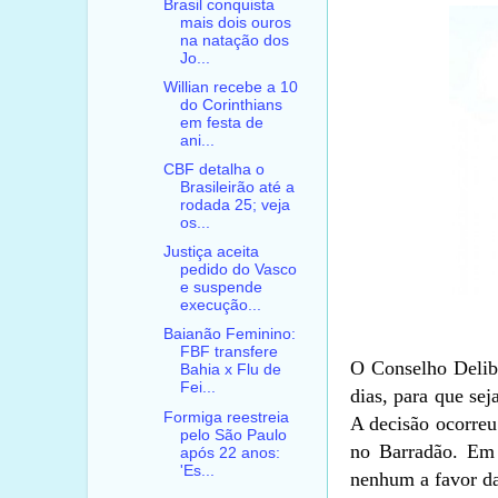
Brasil conquista
mais dois ouros
na natação dos
Jo...
Willian recebe a 10
do Corinthians
em festa de
ani...
CBF detalha o
Brasileirão até a
rodada 25; veja
os...
Justiça aceita
pedido do Vasco
e suspende
execução...
Baianão Feminino:
FBF transfere
O Conselho Delibe
Bahia x Flu de
Fei...
dias, para que se
Formiga reestreia
A decisão ocorreu 
pelo São Paulo
no Barradão. Em 
após 22 anos:
'Es...
nenhum a favor d