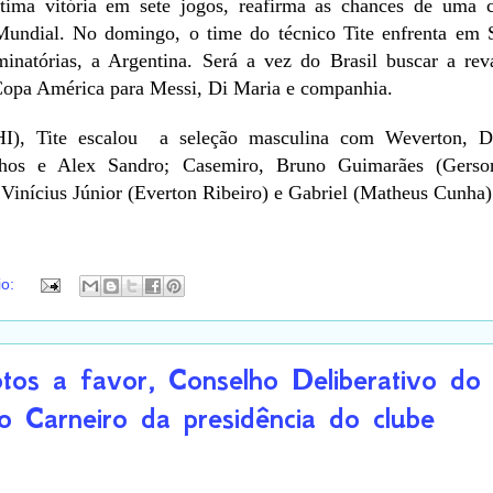
tima vitória em sete jogos, reafirma as chances de uma cl
 Mundial. No domingo, o time do técnico Tite enfrenta em 
iminatórias, a Argentina. Será a vez do Brasil buscar a re
 Copa América para Messi, Di Maria e companhia.
I), Tite escalou a seleção masculina com Weverton, Da
nhos e Alex Sandro; Casemiro, Bruno Guimarães (Gerso
Vinícius Júnior (Everton Ribeiro) e Gabriel (Matheus Cunha)
io:
s a favor, Conselho Deliberativo do 
o Carneiro da presidência do clube