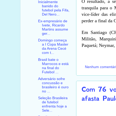
O resultado, a sé
Inicialmente
banido do
tranquila para o
futebol pela Fifa,
vice-líder das el
Del Nero...
perder a final da
Ex-empresário de
Ivete, Ricardo
Martins assume
Em Santiago (CH
ger...
Militão, Marqui
Domingo começa
a I Copa Master
Paquetá; Neymar, 
da Arena Cecé
com t...
Brasil bate o
Marrocos e está
Nenhum comentár
na final do
Futebol ...
Adversário sofre
concussão e
Com 76 voto
brasileiro é ouro
no ...
afasta Paul
Seleção Brasileira
de futebol
enfrenta hoje a
Sele...