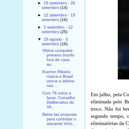
►
19 setembro - 26
setembro
(14)
►
12 setembro - 19
setembro
(16)
►
5 setembro - 12
setembro
(25)
▼
29 agosto - 5
setembro
(16)
Vitória conquista
primeiro triunfo
fora de casa
ao...
Everton Ribeiro
marca e Brasil
vence a sétima
nas ...
Com 76 votos a
Em julho, pela Co
favor, Conselho
eliminada pelo Br
Deliberativo do
Vit...
troco. Não foi b
Bahia faz proposta
segundo tempo, o 
para contratar o
eliminatórias da 
atacante Viníc...