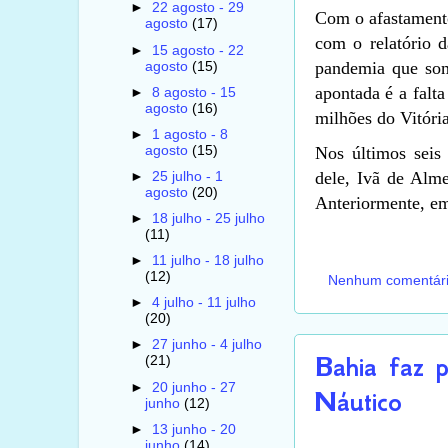
►
22 agosto - 29
Com o afastamento
agosto
(17)
com o relatório 
►
15 agosto - 22
pandemia que som
agosto
(15)
apontada é a falt
►
8 agosto - 15
agosto
(16)
milhões do Vitória
►
1 agosto - 8
agosto
(15)
Nos últimos seis 
dele, Ivã de Alme
►
25 julho - 1
agosto
(20)
Anteriormente, e
►
18 julho - 25 julho
(11)
►
11 julho - 18 julho
(12)
Nenhum comentár
►
4 julho - 11 julho
(20)
►
27 junho - 4 julho
Bahia faz p
(21)
►
20 junho - 27
Náutico
junho
(12)
►
13 junho - 20
junho
(14)