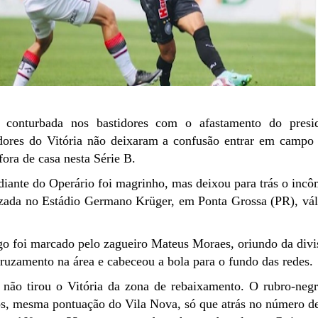
onturbada nos bastidores com o afastamento do presid
adores do Vitória não deixaram a confusão entrar em campo
fora de casa nesta Série B.
 diante do Operário foi magrinho, mas deixou para trás o inc
lizada no Estádio Germano Krüger, em Ponta Grossa (PR), vál
go foi marcado pelo zagueiro Mateus Moraes, oriundo da divi
cruzamento na área e cabeceou a bola para o fundo das redes.
 não tirou o Vitória da zona de rebaixamento. O rubro-neg
s, mesma pontuação do Vila Nova, só que atrás no número de