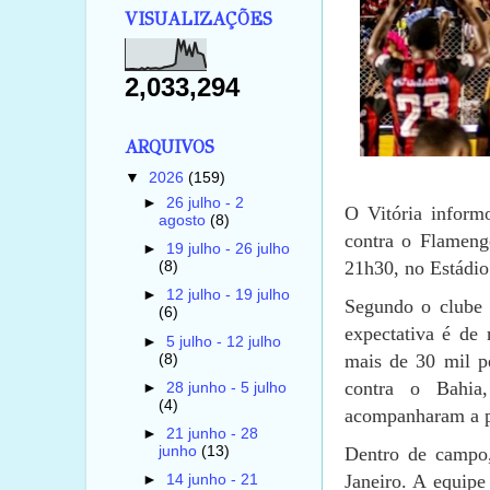
VISUALIZAÇÕES
2,033,294
ARQUIVOS
▼
2026
(159)
►
26 julho - 2
O Vitória informo
agosto
(8)
contra o Flamengo
►
19 julho - 26 julho
21h30, no Estádio
(8)
►
12 julho - 19 julho
Segundo o clube b
(6)
expectativa é de
►
5 julho - 12 julho
mais de 30 mil pe
(8)
contra o Bahia
►
28 junho - 5 julho
(4)
acompanharam a p
►
21 junho - 28
junho
(13)
Dentro de campo, 
Janeiro. A equipe
►
14 junho - 21