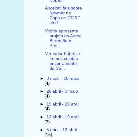
Copa...
Ancelotti fala sobre
Neymar na
Copa de 2026 "
só d...
Vitória apresenta
projeto da Arena
Barradão à
Pref...
Vereador Fabrício
Lemos celebra
encerramento
do Ca...
►
3 maio - 10 maio
(4)
►
26 abril - 3 maio
(4)
►
19 abril - 26 abril
(4)
►
12 abril - 19 abril
(3)
►
5 abril - 12 abril
(15)