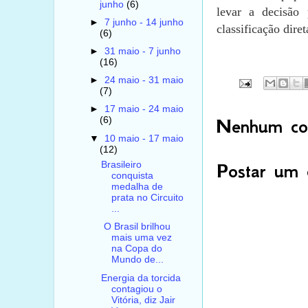
junho
(6)
levar a decisão
►
7 junho - 14 junho
classificação dire
(6)
►
31 maio - 7 junho
(16)
►
24 maio - 31 maio
(7)
►
17 maio - 24 maio
(6)
Nenhum com
▼
10 maio - 17 maio
(12)
Brasileiro
Postar um 
conquista
medalha de
prata no Circuito
...
O Brasil brilhou
mais uma vez
na Copa do
Mundo de...
Energia da torcida
contagiou o
Vitória, diz Jair