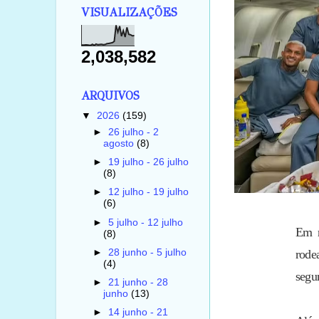
VISUALIZAÇÕES
2,038,582
ARQUIVOS
▼
2026
(159)
►
26 julho - 2
agosto
(8)
►
19 julho - 26 julho
(8)
►
12 julho - 19 julho
(6)
►
5 julho - 12 julho
Em r
(8)
►
28 junho - 5 julho
rode
(4)
segu
►
21 junho - 28
junho
(13)
►
14 junho - 21