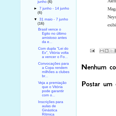
Além
junho
(6)
Maga
►
7 junho - 14 junho
(6)
Ney
▼
31 maio - 7 junho
(16)
exib
Brasil vence o
Egito no último
amistoso antes
da e...
Com dupla "Lei do
Ex", Vitória volta
a vencer o Fo...
Convocações para
Nenhum com
a Copa rendem
milhões a clubes
br...
Postar um 
Veja a premiação
que o Vitória
pode garantir
com o...
Inscrições para
aulas de
Ginástica
Rítmica