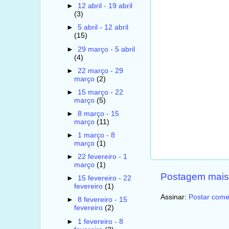
►
12 abril - 19 abril
(3)
►
5 abril - 12 abril
(15)
►
29 março - 5 abril
(4)
►
22 março - 29
março
(2)
►
15 março - 22
março
(5)
►
8 março - 15
março
(11)
►
1 março - 8
março
(1)
►
22 fevereiro - 1
março
(1)
Postagem mais
►
15 fevereiro - 22
fevereiro
(1)
Assinar:
Postar come
►
8 fevereiro - 15
fevereiro
(2)
►
1 fevereiro - 8