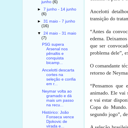
junho
(6)
►
7 junho - 14 junho
Ancelotti detalh
(6)
transição do trata
►
31 maio - 7 junho
(16)
“Antes da convoc
▼
24 maio - 31 maio
edema. Deixamos o
(7)
PSG supera
que ser convocad
Arsenal nos
problema dele”, e
pênaltis e
conquista
bicamp...
O comandante técn
Ancelotti descarta
retorno de Neymar
cortes na
seleção e confia
em r...
“Pensamos que el
Neymar volta ao
animado. Ele vai s
gramado e dá
e vai estar dispo
mais um passo
na recu...
Copa do Mundo. S
Histórico: João
segundo jogo”, dec
Fonseca vence
Djokovic de
virada e...
A seleção brasile