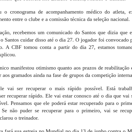
ou o cronograma de acompanhamento médico do atleta, e
mento entre o clube e a comissão técnica da seleção nacional.
ação, recebemos um comunicado do Santos que dizia que e
 Santos cuidar disso até o dia 27. O jogador foi convocado 
o. A CBF tomou conta a partir do dia 27, estamos toman
xplicou.
ico manifestou otimismo quanto aos prazos de reabilitação 
 aos gramados ainda na fase de grupos da competição interna
e vai ser recuperar o mais rápido possível. Está traba
er recuperar rápido. Ele vai estar conosco até o dia que vai 
nível. Pensamos que ele poderá estar recuperado para o prim
e não puder se recuperar para o primeiro, vai se recup
larou o treinador.
ira fará sua estreia no Mundial no dia 13 de junho contra o 