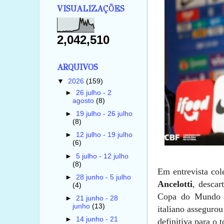
VISUALIZAÇÕES
2,042,510
ARQUIVOS
▼
2026
(159)
►
26 julho - 2
agosto
(8)
►
19 julho - 26 julho
(8)
►
12 julho - 19 julho
(6)
►
5 julho - 12 julho
(8)
Em entrevista cole
►
28 junho - 5 julho
Ancelotti
, descar
(4)
Copa do Mundo e
►
21 junho - 28
junho
(13)
italiano asseguro
►
14 junho - 21
definitiva para o