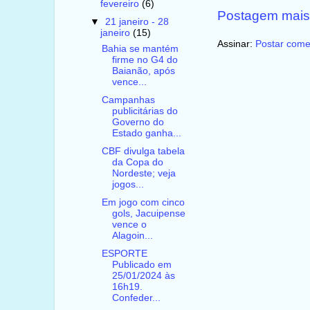
fevereiro
(6)
Postagem mais
▼
21 janeiro - 28
janeiro
(15)
Assinar:
Postar come
Bahia se mantém
firme no G4 do
Baianão, após
vence...
Campanhas
publicitárias do
Governo do
Estado ganha...
CBF divulga tabela
da Copa do
Nordeste; veja
jogos...
Em jogo com cinco
gols, Jacuipense
vence o
Alagoin...
ESPORTE
Publicado em
25/01/2024 às
16h19.
Confeder...