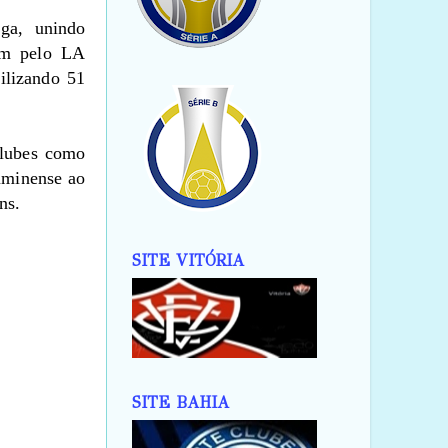
ga, unindo
em pelo LA
ilizando 51
clubes como
uminense ao
ns.
SITE VITÓRIA
SITE BAHIA