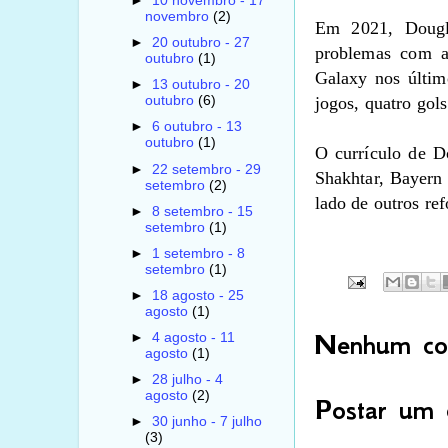
►
10 novembro - 17
novembro
(2)
Em 2021, Dougl
►
20 outubro - 27
problemas com a
outubro
(1)
Galaxy nos últim
►
13 outubro - 20
jogos, quatro gols
outubro
(6)
►
6 outubro - 13
outubro
(1)
O currículo de D
►
22 setembro - 29
Shakhtar, Bayern
setembro
(2)
lado de outros re
►
8 setembro - 15
setembro
(1)
►
1 setembro - 8
setembro
(1)
►
18 agosto - 25
agosto
(1)
Nenhum com
►
4 agosto - 11
agosto
(1)
►
28 julho - 4
agosto
(2)
Postar um 
►
30 junho - 7 julho
(3)