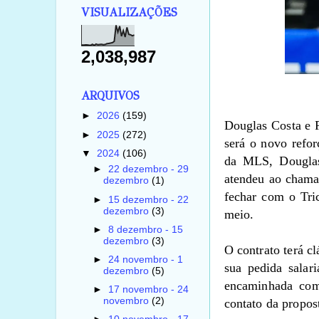
VISUALIZAÇÕES
2,038,987
ARQUIVOS
►
2026
(159)
Douglas Costa e F
►
2025
(272)
será o novo refo
▼
2024
(106)
da MLS, Douglas
►
22 dezembro - 29
atendeu ao chamad
dezembro
(1)
fechar com o Tric
►
15 dezembro - 22
dezembro
(3)
meio.
►
8 dezembro - 15
dezembro
(3)
O contrato terá c
►
24 novembro - 1
sua pedida salari
dezembro
(5)
encaminhada com
►
17 novembro - 24
novembro
(2)
contato da propost