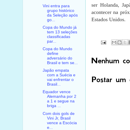
ser Holanda, Jap
Vini entra para
grupo histórico
acontecer na próx
da Seleção após
Estados Unidos.
go...
Copa do Mundo já
tem 13 seleções
classificadas
par...
Copa do Mundo
define
Nenhum com
adversário do
Brasil e tem se...
Japão empata
com a Suécia e
Postar um 
vai enfrentar o
Brasil...
Equador vence
Alemanha por 2
a 1 e segue na
briga ...
Com dois gols de
Vini Jr, Brasil
vence a Escócia
e...