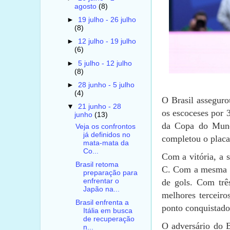
agosto
(8)
►
19 julho - 26 julho
(8)
►
12 julho - 19 julho
(6)
►
5 julho - 12 julho
(8)
►
28 junho - 5 julho
(4)
O Brasil assegur
▼
21 junho - 28
os escoceses por 3
junho
(13)
da Copa do Mund
Veja os confrontos
já definidos no
completou o placa
mata-mata da
Co...
Com a vitória, a s
Brasil retoma
C. Com a mesma p
preparação para
enfrentar o
de gols. Com trê
Japão na...
melhores terceir
Brasil enfrenta a
ponto conquistad
Itália em busca
de recuperação
O adversário do B
n...