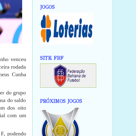
JOGOS
SITE FBF
inho venceu
ceira rodada
heus Cunha
der do grupo
sa do saldo
PRÓXIMOS JOGOS
um dos oito
dial com um
 F, podendo