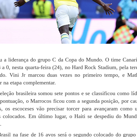
ou a liderança do grupo C da Copa do Mundo. O time Canar
 a 0, nesta quarta-feira (24), no Hard Rock Stadium, pela ter
o. Vini Jr marcou duas vezes no primeiro tempo, e Mat
r na etapa complementar.
eleção brasileira somou sete pontos e se classificou como lí
ontuação, o Marrocos ficou com a segunda posição, por cau
s, os escoceses vão precisar torcer para avançaram como 
os colocados. Em último lugar, o Haiti se despediu do Mun
o.
rasil na fase de 16 avos será o segundo colocado do grupo