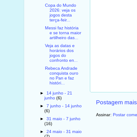
Copa do Mundo
2026: veja os
jogos desta
terça-feir...
Messi faz história
e se torna maior
artilheiro das...
Veja as datas e
horários dos
jogos do
confronto en...
Rebeca Andrade
conquista ouro
no Pan e faz
históri...
►
14 junho - 21
junho
(6)
Postagem mais
►
7 junho - 14 junho
(6)
Assinar:
Postar come
►
31 maio - 7 junho
(16)
►
24 maio - 31 maio
(7)