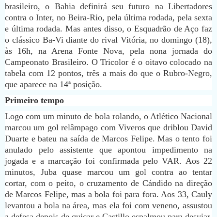
brasileiro, o Bahia definirá seu futuro na Libertadores
contra o Inter, no Beira-Rio, pela última rodada, pela sexta
e última rodada. Mas antes disso, o Esquadrão de Aço faz
o clássico Ba-Vi diante do rival Vitória, no domingo (18),
às 16h, na Arena Fonte Nova, pela nona jornada do
Campeonato Brasileiro. O Tricolor é o oitavo colocado na
tabela com 12 pontos, três a mais do que o Rubro-Negro,
que aparece na 14ª posição.
Primeiro tempo
Logo com um minuto de bola rolando, o Atlético Nacional
marcou um gol relâmpago com Viveros que driblou David
Duarte e bateu na saída de Marcos Felipe. Mas o tento foi
anulado pelo assistente que apontou impedimento na
jogada e a marcação foi confirmada pelo VAR. Aos 22
minutos, Juba quase marcou um gol contra ao tentar
cortar, com o peito, o cruzamento de Cándido na direção
de Marcos Felipe, mas a bola foi para fora. Aos 33, Cauly
levantou a bola na área, mas ela foi com veneno, assustou
a defesa depois de quicar e Castillo espalmou para desviar.