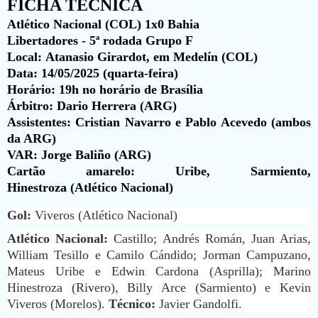
FICHA TÉCNICA
Atlético Nacional (COL) 1x0 Bahia
Libertadores - 5ª rodada Grupo F
Local:
Atanasio Girardot, em Medelín (COL)
Data:
14/05/2025 (quarta-feira)
Horário:
19h no horário de Brasília
Árbitro:
Dario Herrera (ARG)
Assistentes:
Cristian Navarro e Pablo Acevedo (ambos
da ARG)
VAR:
Jorge Baliño (ARG)
Cartão amarelo:
Uribe, Sarmiento,
Hinestroza (Atlético Nacional)
Gol:
Viveros (Atlético Nacional)
Atlético Nacional:
Castillo; Andrés Román, Juan Arias,
William Tesillo e Camilo Cándido; Jorman Campuzano,
Mateus Uribe e Edwin Cardona (Asprilla); Marino
Hinestroza (Rivero), Billy Arce (Sarmiento) e Kevin
Viveros (Morelos).
Técnico:
Javier Gandolfi.