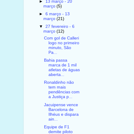
►
13 março - 20
março
(5)
►
6 março - 13
março
(21)
▼
27 fevereiro - 6
março
(12)
Com gol de Calleri
logo no primeiro
minuto, São
Pa...
Bahia passa
marca de 1 mil
atletas de águas
aberta...
Ronaldinho não
tem mais
pendências com
a Justiça p...
Jacuipense vence
Barcelona de
Ilhéus e dispara
ain...
Equipe de F1
demite piloto