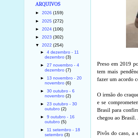
ARQUIVOS
►
2026
(159)
►
2025
(272)
►
2024
(106)
►
2023
(302)
▼
2022
(254)
►
4 dezembro - 11
dezembro
(3)
Preso em 2019 po
►
27 novembro - 4
dezembro
(7)
tem mais pendênc
►
13 novembro - 20
fazer um acordo co
novembro
(6)
►
30 outubro - 6
O irmão do craque
novembro
(2)
e se comprometen
►
23 outubro - 30
outubro
(2)
Brasil para confi
chegou ao Brasil.
►
9 outubro - 16
outubro
(5)
►
11 setembro - 18
Pivôs do caso, a 
setembro
(3)