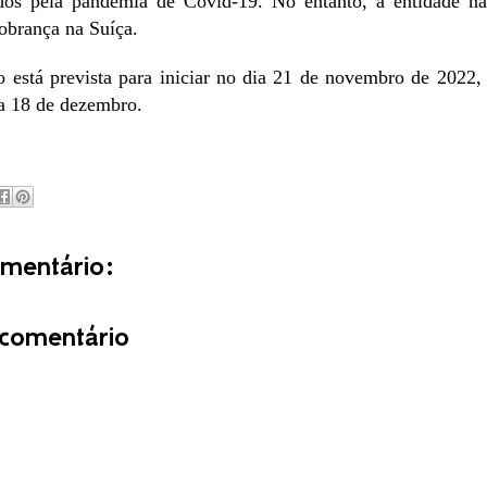
ados pela pandemia de Covid-19. No entanto, a entidade nã
obrança na Suíça.
stá prevista para iniciar no dia 21 de novembro de 2022, 
a 18 de dezembro.
entário:
comentário