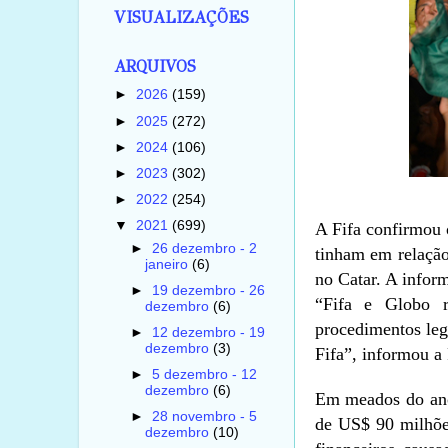
VISUALIZAÇÕES
ARQUIVOS
►
2026
(159)
►
2025
(272)
►
2024
(106)
►
2023
(302)
►
2022
(254)
▼
2021
(699)
A Fifa confirmou 
►
26 dezembro - 2
tinham em relação
janeiro
(6)
no Catar. A infor
►
19 dezembro - 26
“Fifa e Globo r
dezembro
(6)
procedimentos leg
►
12 dezembro - 19
dezembro
(3)
Fifa”, informou a 
►
5 dezembro - 12
dezembro
(6)
Em meados do ano 
►
28 novembro - 5
de US$ 90 milhões
dezembro
(10)