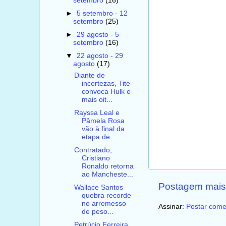
setembro
(16)
►
5 setembro - 12
setembro
(25)
►
29 agosto - 5
setembro
(16)
▼
22 agosto - 29
agosto
(17)
Diante de
incertezas, Tite
convoca Hulk e
mais oit...
Rayssa Leal e
Pâmela Rosa
vão à final da
etapa de ...
Contratado,
Cristiano
Ronaldo retorna
ao Mancheste...
Postagem mais
Wallace Santos
quebra recorde
no arremesso
Assinar:
Postar come
de peso...
Petrúcio Ferreira