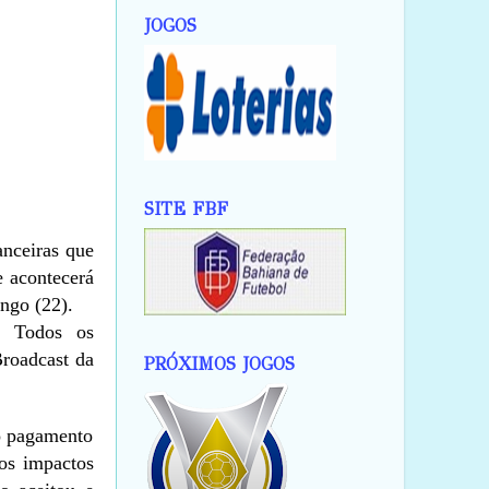
JOGOS
SITE FBF
anceiras que
e acontecerá
ngo (22).
. Todos os
Broadcast da
PRÓXIMOS JOGOS
 o pagamento
dos impactos