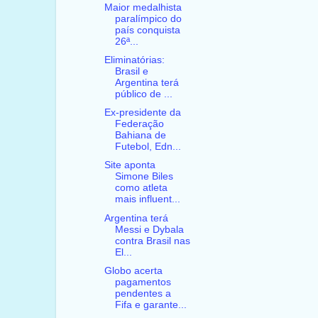
Maior medalhista
paralímpico do
país conquista
26ª...
Eliminatórias:
Brasil e
Argentina terá
público de ...
Ex-presidente da
Federação
Bahiana de
Futebol, Edn...
Site aponta
Simone Biles
como atleta
mais influent...
Argentina terá
Messi e Dybala
contra Brasil nas
El...
Globo acerta
pagamentos
pendentes a
Fifa e garante...