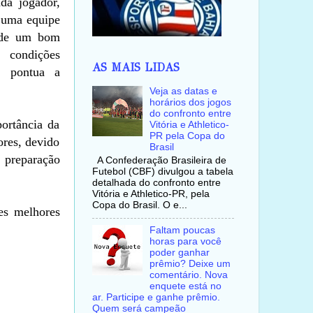
da jogador,
r uma equipe
a de um bom
, condições
AS MAIS LIDAS
”, pontua a
Veja as datas e
horários dos jogos
do confronto entre
ortância da
Vitória e Athletico-
PR pela Copa do
ores, devido
Brasil
a preparação
A Confederação Brasileira de
Futebol (CBF) divulgou a tabela
detalhada do confronto entre
Vitória e Athletico-PR, pela
Copa do Brasil. O e...
es melhores
Faltam poucas
horas para você
poder ganhar
prêmio? Deixe um
comentário. Nova
enquete está no
ar. Participe e ganhe prêmio.
Quem será campeão