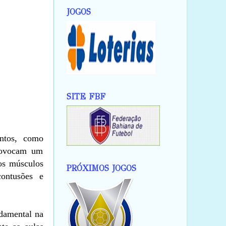
JOGOS
SITE FBF
ntos, como
provocam um
os músculos
PRÓXIMOS JOGOS
contusões e
ndamental na