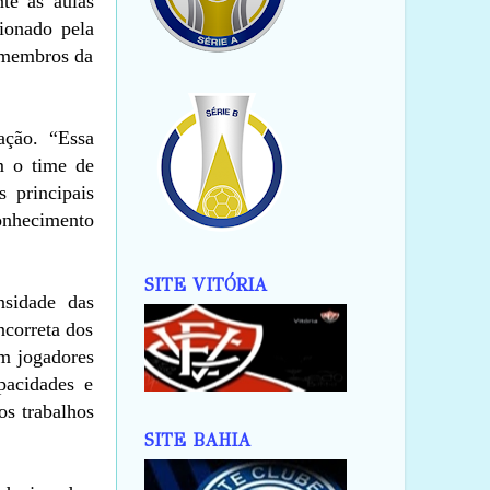
nte as aulas
sionado pela
s membros da
ação. “Essa
om o time de
 principais
onhecimento
SITE VITÓRIA
nsidade das
ncorreta dos
em jogadores
pacidades e
os trabalhos
SITE BAHIA