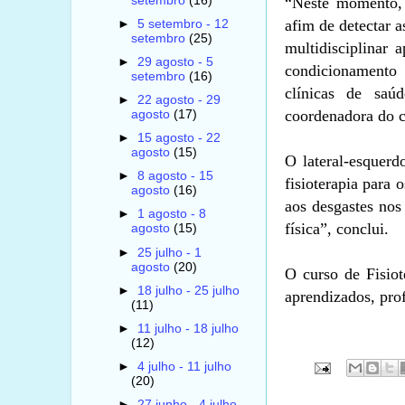
setembro
(16)
“Neste momento, 
afim de detectar 
►
5 setembro - 12
setembro
(25)
multidisciplinar
►
29 agosto - 5
condicionamento 
setembro
(16)
clínicas de saú
►
22 agosto - 29
coordenadora do c
agosto
(17)
►
15 agosto - 22
agosto
(15)
O lateral-esquer
►
8 agosto - 15
fisioterapia para
agosto
(16)
aos desgastes nos
►
1 agosto - 8
física”, conclui.
agosto
(15)
►
25 julho - 1
agosto
(20)
O curso de Fisio
►
18 julho - 25 julho
aprendizados, pro
(11)
►
11 julho - 18 julho
(12)
►
4 julho - 11 julho
(20)
►
27 junho - 4 julho