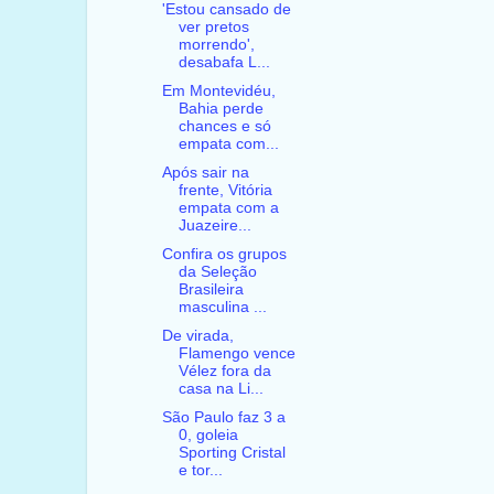
'Estou cansado de
ver pretos
morrendo',
desabafa L...
Em Montevidéu,
Bahia perde
chances e só
empata com...
Após sair na
frente, Vitória
empata com a
Juazeire...
Confira os grupos
da Seleção
Brasileira
masculina ...
De virada,
Flamengo vence
Vélez fora da
casa na Li...
São Paulo faz 3 a
0, goleia
Sporting Cristal
e tor...