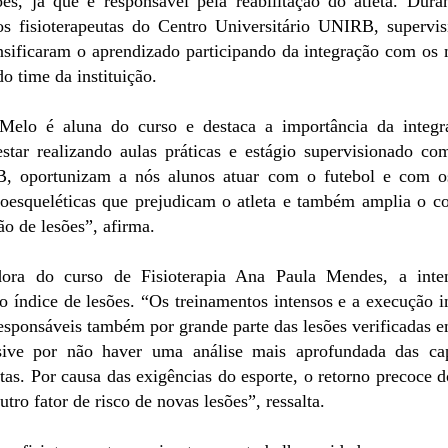
es, já que é responsável pela reabilitação do atleta. Dura
ros fisioterapeutas do Centro Universitário UNIRB, supervi
nsificaram o aprendizado participando da integração com o
o time da instituição.
Melo é aluna do curso e destaca a importância da integr
star realizando aulas práticas e estágio supervisionado c
, oportunizam a nós alunos atuar com o futebol e com os
oesqueléticas que prejudicam o atleta e também amplia o c
o de lesões”, afirma.
ora do curso de Fisioterapia Ana Paula Mendes, a inte
o índice de lesões. “Os treinamentos intensos e a execução i
sponsáveis também por grande parte das lesões verificadas 
usive por não haver uma análise mais aprofundada das ca
as. Por causa das exigências do esporte, o retorno precoce d
utro fator de risco de novas lesões”, ressalta.