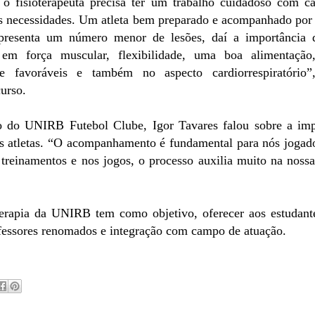
o fisioterapeuta precisa ter um trabalho cuidadoso com ca
as necessidades. Um atleta bem preparado e acompanhado po
 apresenta um número menor de lesões, daí a importânci
em força muscular, flexibilidade, uma boa alimentação
de favoráveis e também no aspecto cardiorrespiratório
urso.
do do UNIRB Futebol Clube, Igor Tavares falou sobre a imp
 os atletas. “O acompanhamento é fundamental para nós jogad
 treinamentos e nos jogos, o processo auxilia muito na noss
terapia da UNIRB tem como objetivo, oferecer aos estudant
fessores renomados e integração com campo de atuação.