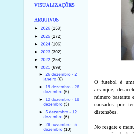
VISUALIZAÇÕES
ARQUIVOS
►
2026
(159)
►
2025
(272)
►
2024
(106)
►
2023
(302)
►
2022
(254)
▼
2021
(699)
►
26 dezembro - 2
janeiro
(6)
O futebol é uma
►
19 dezembro - 26
arranque, desace
dezembro
(6)
número bastante 
►
12 dezembro - 19
causados por te
dezembro
(3)
distensões.
►
5 dezembro - 12
dezembro
(6)
►
28 novembro - 5
No resgate e manu
dezembro
(10)