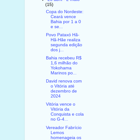
(15)
Copa do Nordeste:
Ceará vence
Bahia por 1 a 0
e se...
Povo Pataxó Hã-
Hã-Hãe realiza
segunda edição
dos j...
Bahia recebeu R$
1,6 milhão do
Yokohama
Marinos po...
David renova com
o Vitória até
dezembro de
2024
Vitória vence o
Vitória da
Conquista e cola
no G-4...
Vereador Fabrício
Lemos
homenageia os