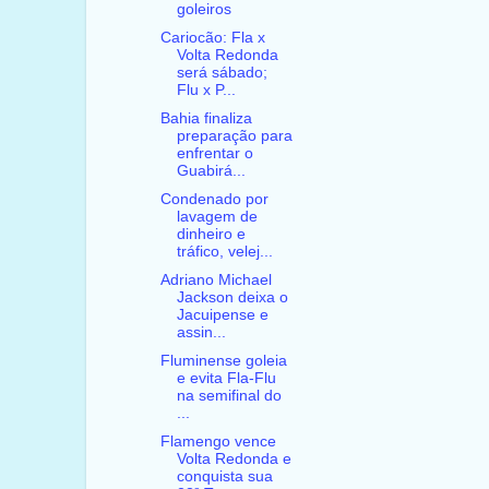
goleiros
Cariocão: Fla x
Volta Redonda
será sábado;
Flu x P...
Bahia finaliza
preparação para
enfrentar o
Guabirá...
Condenado por
lavagem de
dinheiro e
tráfico, velej...
Adriano Michael
Jackson deixa o
Jacuipense e
assin...
Fluminense goleia
e evita Fla-Flu
na semifinal do
...
Flamengo vence
Volta Redonda e
conquista sua