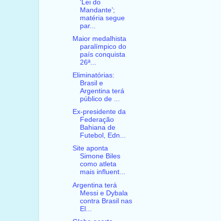
‘Lei do
Mandante’;
matéria segue
par...
Maior medalhista
paralímpico do
país conquista
26ª...
Eliminatórias:
Brasil e
Argentina terá
público de ...
Ex-presidente da
Federação
Bahiana de
Futebol, Edn...
Site aponta
Simone Biles
como atleta
mais influent...
Argentina terá
Messi e Dybala
contra Brasil nas
El...