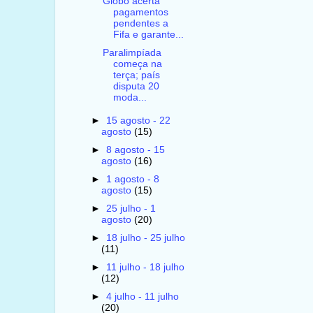
Globo acerta
pagamentos
pendentes a
Fifa e garante...
Paralimpíada
começa na
terça; país
disputa 20
moda...
►
15 agosto - 22
agosto
(15)
►
8 agosto - 15
agosto
(16)
►
1 agosto - 8
agosto
(15)
►
25 julho - 1
agosto
(20)
►
18 julho - 25 julho
(11)
►
11 julho - 18 julho
(12)
►
4 julho - 11 julho
(20)