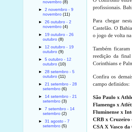
novembro
(8)
profissionais. Ba
►
2 novembro - 9
novembro
(11)
Para chegar nest
►
26 outubro - 2
novembro
(4)
Castelão. O Bahia
►
19 outubro - 26
o jogo de volta n
outubro
(8)
►
12 outubro - 19
Também ficaram d
outubro
(9)
reedição da fina
►
5 outubro - 12
Corinthians e Palm
outubro
(10)
►
28 setembro - 5
Confira os demai
outubro
(11)
campo definidos:
►
21 setembro - 28
setembro
(6)
São Paulo x Athl
►
14 setembro - 21
setembro
(3)
Flamengo x Atlé
►
7 setembro - 14
Fluminense x Int
setembro
(2)
CRB x Cruzeiro –
►
31 agosto - 7
CSA X Vasco da 
setembro
(5)