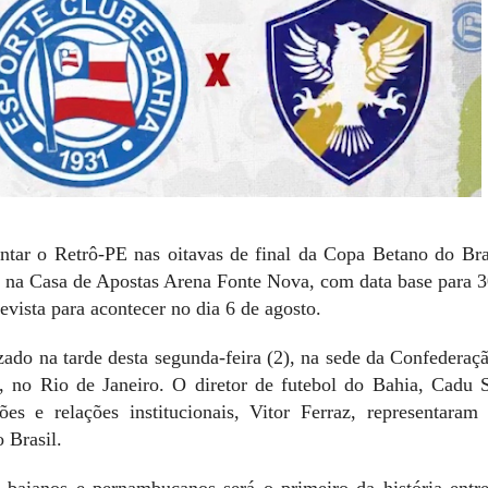
ntar o Retrô-PE nas oitavas de final da Copa Betano do Br
á na Casa de Apostas Arena Fonte Nova, com data base para 3
revista para acontecer no dia 6 de agosto.
izado na tarde desta segunda-feira (2), na sede da Confederaçã
 no Rio de Janeiro. O diretor de futebol do Bahia, Cadu S
ões e relações institucionais, Vitor Ferraz, representara
 Brasil.
 baianos e pernambucanos será o primeiro da história entr