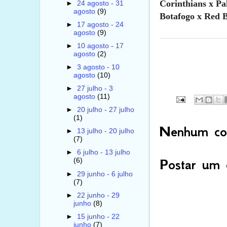
Corinthians x Pa
►
24 agosto - 31
agosto
(9)
Botafogo x Red B
►
17 agosto - 24
agosto
(9)
►
10 agosto - 17
agosto
(2)
►
3 agosto - 10
agosto
(10)
►
27 julho - 3
agosto
(11)
►
20 julho - 27 julho
(1)
Nenhum com
►
13 julho - 20 julho
(7)
►
6 julho - 13 julho
Postar um 
(6)
►
29 junho - 6 julho
(7)
►
22 junho - 29
junho
(8)
►
15 junho - 22
junho
(7)