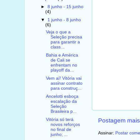
►
8 junho - 15 junho
(4)
▼
1 junho - 8 junho
(6)
Veja o que a
Seleção precisa
para garantir a
class...
Bahia e América
de Cali se
enfrentam no
playoff da...
Vem aí! Vitória vai
assinar contrato
para construç...
Ancelotti esboça
escalação da
Seleção
Brasileira p...
Postagem mais
Vitória só terá
novos reforços
no final de
Assinar:
Postar come
junho; ...