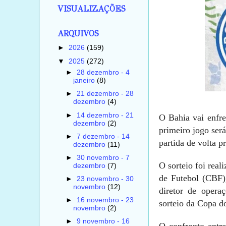
VISUALIZAÇÕES
ARQUIVOS
►
2026
(159)
▼
2025
(272)
►
28 dezembro - 4
janeiro
(8)
►
21 dezembro - 28
dezembro
(4)
►
14 dezembro - 21
O Bahia vai enfre
dezembro
(2)
primeiro jogo ser
►
7 dezembro - 14
partida de volta p
dezembro
(11)
►
30 novembro - 7
O sorteio foi real
dezembro
(7)
de Futebol (CBF),
►
23 novembro - 30
novembro
(12)
diretor de operaç
►
16 novembro - 23
sorteio da Copa do
novembro
(2)
►
9 novembro - 16
O confronto entre