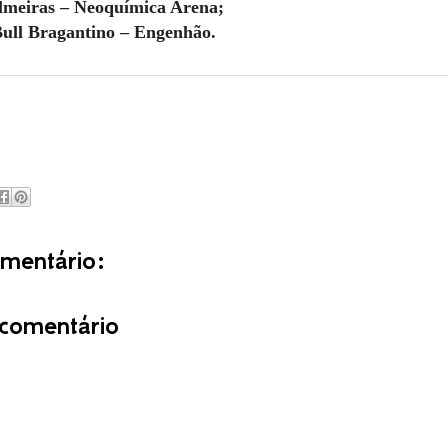
lmeiras – Neoquímica Arena;
ull Bragantino – Engenhão.
entário:
comentário