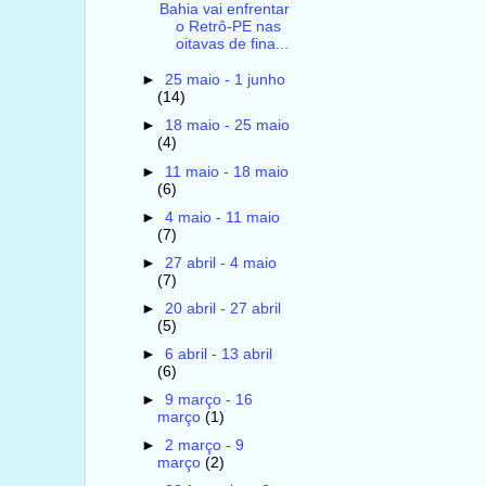
Bahia vai enfrentar
o Retrô-PE nas
oitavas de fina...
►
25 maio - 1 junho
(14)
►
18 maio - 25 maio
(4)
►
11 maio - 18 maio
(6)
►
4 maio - 11 maio
(7)
►
27 abril - 4 maio
(7)
►
20 abril - 27 abril
(5)
►
6 abril - 13 abril
(6)
►
9 março - 16
março
(1)
►
2 março - 9
março
(2)