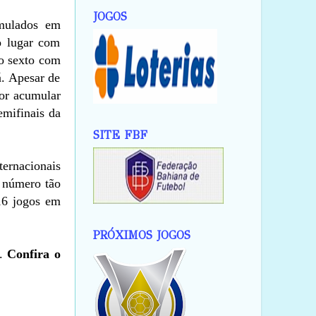
JOGOS
umulados em
o lugar com
 o sexto com
. Apesar de
por acumular
emifinais da
SITE FBF
ernacionais
m número tão
116 jogos em
PRÓXIMOS JOGOS
.
Confira o