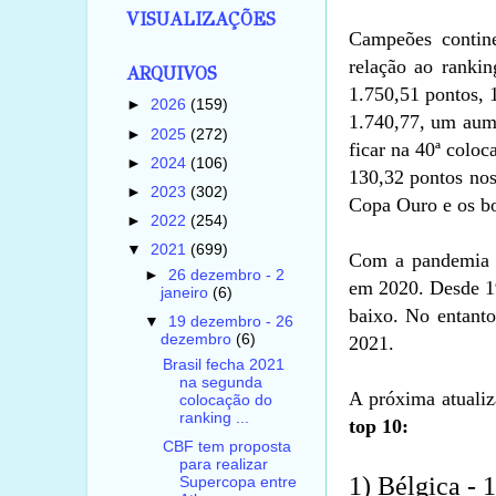
VISUALIZAÇÕES
Campeões contine
relação ao ranki
ARQUIVOS
1.750,51 pontos, 
►
2026
(159)
1.740,77, um aum
►
2025
(272)
ficar na 40ª colo
►
2024
(106)
130,32 pontos nos
►
2023
(302)
Copa Ouro e os bo
►
2022
(254)
▼
2021
(699)
Com a pandemia d
►
26 dezembro - 2
em 2020. Desde 19
janeiro
(6)
baixo. No entanto
▼
19 dezembro - 26
dezembro
(6)
2021.
Brasil fecha 2021
na segunda
A próxima atualiz
colocação do
ranking ...
top 10:
CBF tem proposta
para realizar
1) Bélgica - 
Supercopa entre