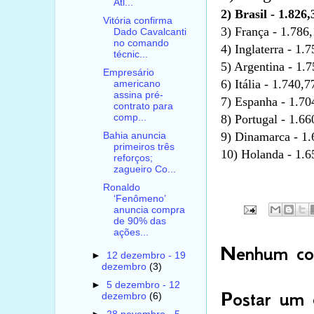
Atl...
2) Brasil - 1.826
Vitória confirma
3) França - 1.786
Dado Cavalcanti
no comando
4) Inglaterra - 1.
técnic...
5) Argentina - 1.
Empresário
6) Itália - 1.740,
americano
assina pré-
7) Espanha - 1.70
contrato para
8) Portugal - 1.66
comp...
9) Dinamarca - 1.
Bahia anuncia
primeiros três
10) Holanda - 1.6
reforços;
zagueiro Co...
Ronaldo
‘Fenômeno’
anuncia compra
de 90% das
ações...
Nenhum com
►
12 dezembro - 19
dezembro
(3)
►
5 dezembro - 12
Postar um 
dezembro
(6)