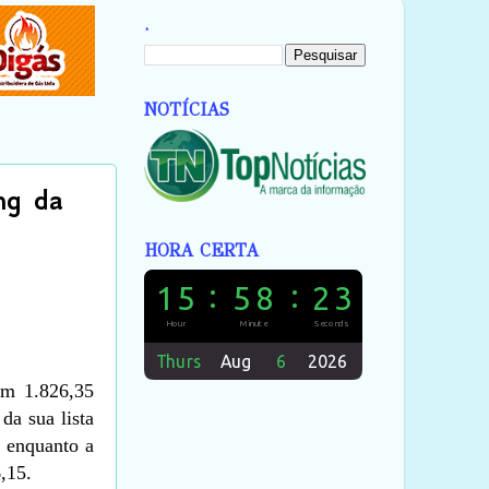
.
NOTÍCIAS
ng da
HORA CERTA
om 1.826,35
da sua lista
, enquanto a
,15.