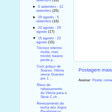
setembro
(16)
►
5 setembro - 12
setembro
(25)
►
29 agosto - 5
setembro
(16)
►
22 agosto - 29
agosto
(17)
▼
15 agosto - 22
agosto
(15)
Técnico interino
muda, mas
tricolor baiano
perde p...
Com golaço de
Postagem mais
Soares, Vitória
vence Guarani
por 1 ...
Assinar:
Postar come
Risco de
rebaixamento
do Vitória para a
Série C ch...
Revezamento da
tocha dos Jogos
Paralímpicos