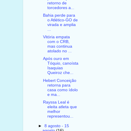
retorno de
torcedores a...
Bahia perde para
o Atlético-GO de
virada e amplia
...
Vitória empata
com o CRB,
mas continua
atolado no ...
Após ouro em
Tóquio, canoísta
Isaquias
Queiroz che...
Hebert Conceição
retorna para
casa como ídolo
e ma...
Rayssa Leal é
eleita atleta que
melhor
representou...
►
8 agosto - 15
agosto
(16)