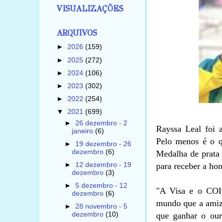
VISUALIZAÇÕES
ARQUIVOS
►
2026
(159)
►
2025
(272)
►
2024
(106)
►
2023
(302)
►
2022
(254)
▼
2021
(699)
►
26 dezembro - 2
Rayssa Leal foi 
janeiro
(6)
Pelo menos é o q
►
19 dezembro - 26
dezembro
(6)
Medalha de prata 
para receber a hon
►
12 dezembro - 19
dezembro
(3)
►
5 dezembro - 12
"A Visa e o COI 
dezembro
(6)
mundo que a amiza
►
28 novembro - 5
que ganhar o ouro
dezembro
(10)