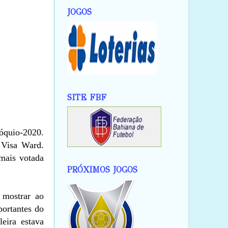
JOGOS
SITE FBF
óquio-2020.
 Visa Ward.
 mais votada
PRÓXIMOS JOGOS
 mostrar ao
portantes do
leira estava