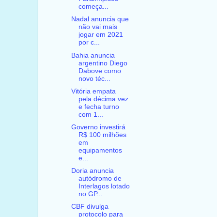
começa...
Nadal anuncia que
não vai mais
jogar em 2021
por c...
Bahia anuncia
argentino Diego
Dabove como
novo téc...
Vitória empata
pela décima vez
e fecha turno
com 1...
Governo investirá
R$ 100 milhões
em
equipamentos
e...
Doria anuncia
autódromo de
Interlagos lotado
no GP...
CBF divulga
protocolo para