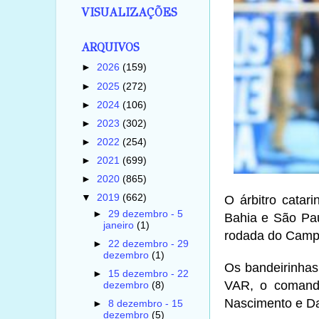
VISUALIZAÇÕES
ARQUIVOS
►
2026
(159)
►
2025
(272)
►
2024
(106)
►
2023
(302)
►
2022
(254)
►
2021
(699)
►
2020
(865)
▼
2019
(662)
O árbitro catari
►
29 dezembro - 5
Bahia e São Pau
janeiro
(1)
rodada do Campe
►
22 dezembro - 29
dezembro
(1)
Os bandeirinhas
►
15 dezembro - 22
VAR, o comando
dezembro
(8)
Nascimento e Da
►
8 dezembro - 15
dezembro
(5)