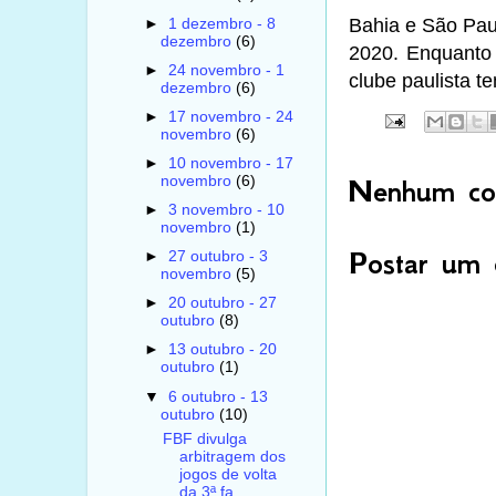
Bahia e São Paul
►
1 dezembro - 8
dezembro
(6)
2020. Enquanto
►
24 novembro - 1
clube paulista t
dezembro
(6)
►
17 novembro - 24
novembro
(6)
►
10 novembro - 17
Nenhum com
novembro
(6)
►
3 novembro - 10
novembro
(1)
Postar um 
►
27 outubro - 3
novembro
(5)
►
20 outubro - 27
outubro
(8)
►
13 outubro - 20
outubro
(1)
▼
6 outubro - 13
outubro
(10)
FBF divulga
arbitragem dos
jogos de volta
da 3ª fa...